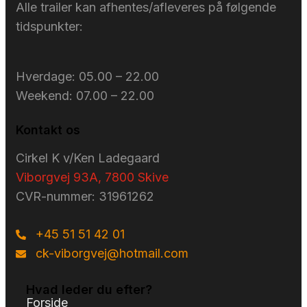
Alle trailer kan afhentes/afleveres på følgende
tidspunkter:
Hverdage: ​05.00 – 22.00
Weekend: ​07.00 – 22.00
Kontakt os
Cirkel K v/Ken Ladegaard
Viborgvej 93A, 7800 Skive
CVR-nummer: 31961262
+45 51 51 42 01
ck-viborgvej@hotmail.com
Hvad leder du efter?
Forside