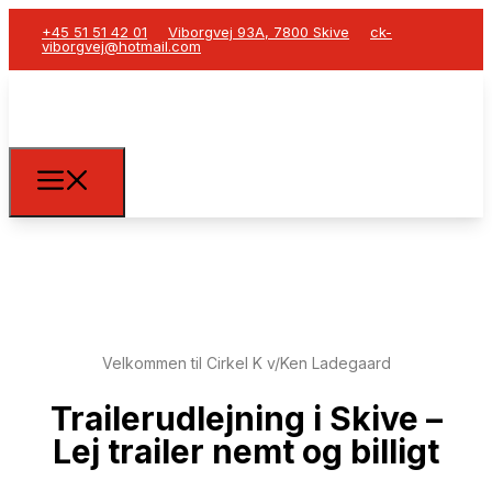
+45 51 51 42 01
Viborgvej 93A, 7800 Skive
ck-
viborgvej@hotmail.com
Velkommen til Cirkel K v/Ken Ladegaard
Trailerudlejning i Skive –
Lej trailer nemt og billigt