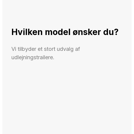
Hvilken model ønsker du?
Vi tilbyder et stort udvalg af
udlejningstrailere.