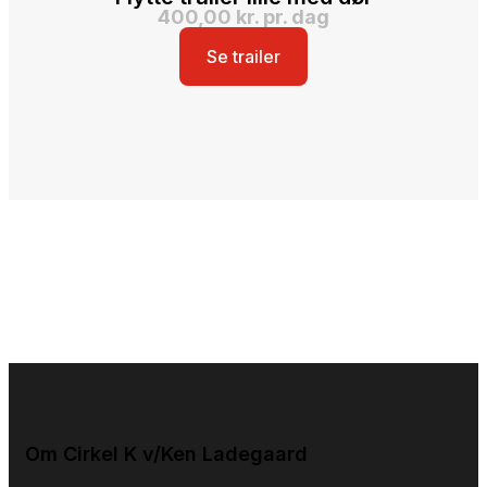
400,00 kr. pr. dag
Se trailer
Om Cirkel K v/Ken Ladegaard